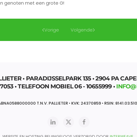
ben genoten met een grote G!
Vorige
Volgende
LIETER • PARADIJSSELPARK 135 • 2904 PA CAPE
7053 • TELEFOON MOBIEL 06 - 10655999 •
INFO@
BNA0588000000 T.N.V. PALLIETER • KVK: 24370859 • RSIN: 8141.03.510
WEBSITE EN HOSTING BELANGELOOS VERZORGD DOOR
INTERWEAVE