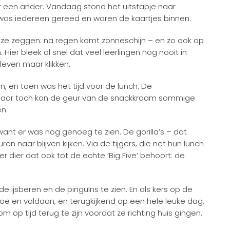
r een ander. Vandaag stond het uitstapje naar
was iedereen gereed en waren de kaartjes binnen.
ze zeggen: na regen komt zonneschijn – en zo ook op
ier bleek al snel dat veel leerlingen nog nooit in
even maar klikken.
, en toen was het tijd voor de lunch. De
aar toch kon de geur van de snackkraam sommige
n.
ant er was nog genoeg te zien. De gorilla’s – dat
n naar blijven kijken. Via de tijgers, die net hun lunch
 dier dat ook tot de echte ‘Big Five’ behoort: de
e ijsberen en de pinguïns te zien. En als kers op de
oe en voldaan, en terugkijkend op een hele leuke dag,
 op tijd terug te zijn voordat ze richting huis gingen.