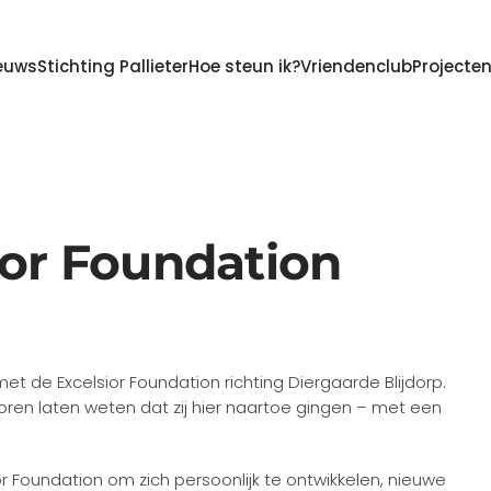
euws
Stichting Pallieter
Hoe steun ik?
Vriendenclub
Projecte
ior Foundation
t de Excelsior Foundation richting Diergaarde Blijdorp.
en laten weten dat zij hier naartoe gingen – met een
or Foundation om zich persoonlijk te ontwikkelen, nieuwe