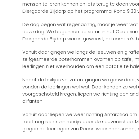
mensen te leren kennen en iets terug te doen voo
Diergaarde Blijdorp op het programma. Rond 9:30 
De dag begon wat regenachtig, maar je weet wat 
deze dag. We begonnen de safari in het Oceanium. H
Diergaarde Blijdorp waren geweest; de camera’s bl
Vanuit daar gingen we langs de leeuwen en giraffen
zelfgesmeerde boterhammen kwamen op tafel, m
leerlingen niet weerhouden om een patatje te hale
Nadat de buikjes vol zaten, gingen we gauw door, w
vonden de leerlingen wel wat. Daar konden ze wel ure
voorgeschoteld kregen, liepen we richting een ander
olifanten!
Vanuit daar liepen we weer richting Antarctica om d
taart nog een klein rondje door de souvenirshop. M
gingen de leerlingen van Recon weer naar school, om